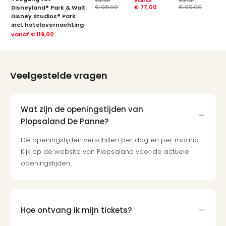
vanaf
vanaf
vanaf
va
€ 98,00
€ 77,00
€ 99,00
€ 
Disneyland® Park & Walt
Disney Studios® Park
incl. hotelovernachting
vanaf
€ 119,00
Veelgestelde vragen
Wat zijn de openingstijden van
Plopsaland De Panne?
De openingstijden verschillen per dag en per maand.
Kijk op de website van Plopsaland voor de actuele
openingstijden.
Hoe ontvang ik mijn tickets?