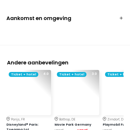
Aankomst en omgeving
Andere aanbevelingen
4.0
3.0
Ticket + hotel
Ticket + hotel
Ticket + hot
Parijs, FR
Bottrop, DE
Zirndorf, DE
Disneyland® Paris:
Movie Park Germany
Playmobil Funp
Toegang tot