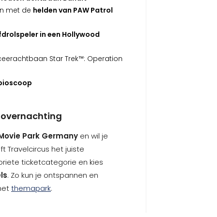
en met de
helden van PAW Patrol
drolspeler in een Hollywood
ceerachtbaan Star Trek™: Operation
bioscoop
 overnachting
Movie Park Germany
en wil je
 Travelcircus het juiste
oriete ticketcategorie en kies
ls
. Zo kun je ontspannen en
het
themapark
.