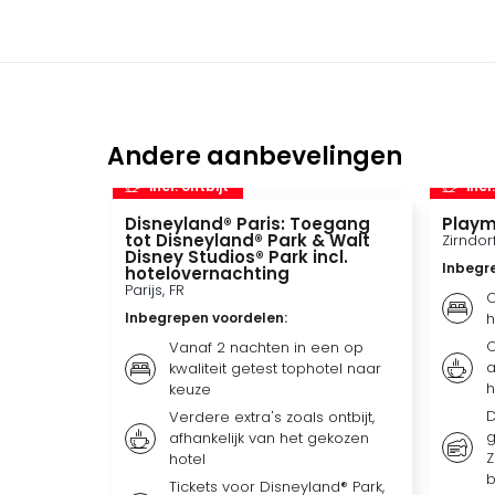
Andere aanbevelingen
incl. ontbijt
incl
Disneyland® Paris: Toegang
Playm
tot Disneyland® Park & Walt
Zirndor
Disney Studios® Park incl.
Inbegr
hotelovernachting
Parijs, FR
O
Inbegrepen voordelen
:
h
O
Vanaf 2 nachten in een op
a
kwaliteit getest tophotel naar
h
keuze
D
Verdere extra's zoals ontbijt,
g
afhankelijk van het gekozen
Z
hotel
b
Tickets voor Disneyland® Park,