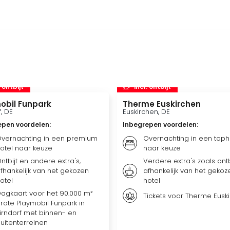
. ontbijt
incl. ontbijt
obil Funpark
Therme Euskirchen
f, DE
Euskirchen, DE
epen voordelen
:
Inbegrepen voordelen
:
vernachting in een premium
Overnachting in een toph
otel naar keuze
naar keuze
ntbijt en andere extra's,
Verdere extra's zoals ontbi
fhankelijk van het gekozen
afhankelijk van het gekoz
otel
hotel
agkaart voor het 90.000 m²
Tickets voor Therme Eusk
rote Playmobil Funpark in
irndorf met binnen- en
uitenterreinen