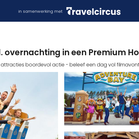
in samenwerking met
l. overnachting in een Premium Ho
attracties boordevol actie - beleef een dag vol filmavon