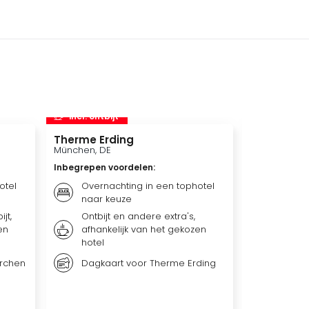
incl. ontbijt
incl. ontbi
Therme Erding
Bali Ther
München, DE
Bad Oeynha
Inbegrepen voordelen
:
Inbegrepen 
otel
Overnachting in een tophotel
Overna
naar keuze
keuze
jt,
Ontbijt en andere extra's,
Dagelij
en
afhankelijk van het gekozen
gesele
hotel
Extra's
van he
irchen
Dagkaart voor Therme Erding