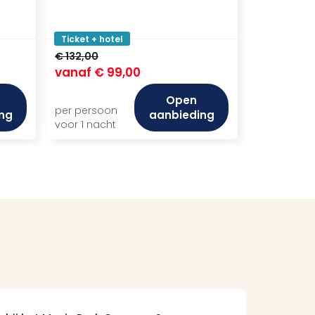
Ticket + hotel
Ticket + ho
€ 132,00
€ 112,00
vanaf
€ 99,00
vanaf
€ 
Open
per persoon
per persoo
ng
aanbieding
voor 1 nacht
voor 1 nach