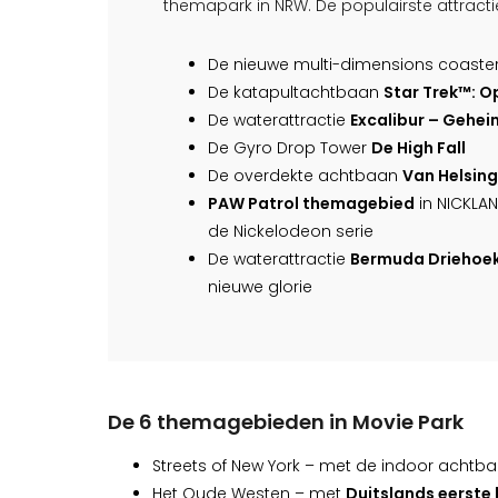
themapark in NRW. De populairste attracties
De nieuwe multi-dimensions coaste
De katapultachtbaan
Star Trek™: O
De waterattractie
Excalibur – Gehe
De Gyro Drop Tower
De High Fall
De overdekte achtbaan
Van Helsing
PAW Patrol themagebied
in NICKLA
de Nickelodeon serie
De waterattractie
Bermuda Driehoek 
nieuwe glorie
De 6 themagebieden in Movie Park
Streets of New York – met de indoor achtba
Het Oude Westen – met
Duitslands eerste