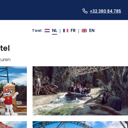
+32 380 84 785
NL
FR
EN
Taal
:
|
|
tel
turen