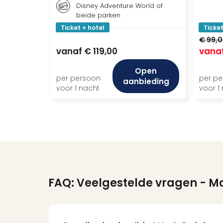
Disney Adventure World of
beide parken
Ticket + hotel
Ticket
€ 99,
vanaf
€ 119,00
vana
Open
per persoon
per p
aanbieding
voor 1 nacht
voor 1
FAQ: Veelgestelde vragen
- M