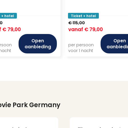
 + hotel
Ticket + hotel
00
€ 115,00
f
€ 79,00
vanaf
€ 79,00
Open
Open
ersoon
per persoon
aanbieding
aanbiedi
 nacht
voor 1 nacht
ovie Park Germany