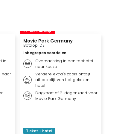
incl. ontbijt
Movie Park Germany
Bottrop, DE
Inbegrepen voordelen
:
d in
Overnachting in een tophotel
naar keuze
l naar
Verdere extra's zoals ontbijt -
afhankelijk van het gekozen
hotel
en
Dagkaart of 2-dagenkaart voor
Movie Park Germany
Ticket + hotel