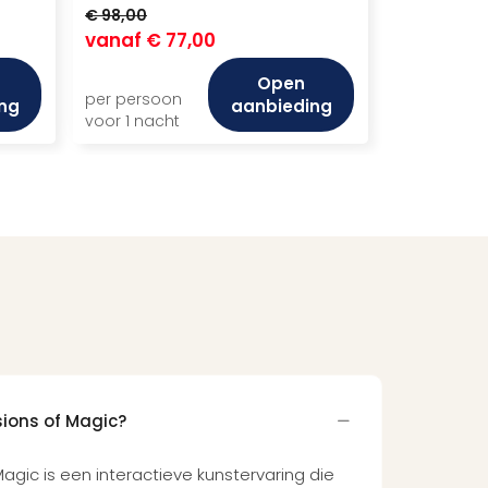
€ 98,00
vanaf
€ 77,00
Open
per persoon
ng
aanbieding
voor 1 nacht
isions of Magic?
 Magic is een interactieve kunstervaring die