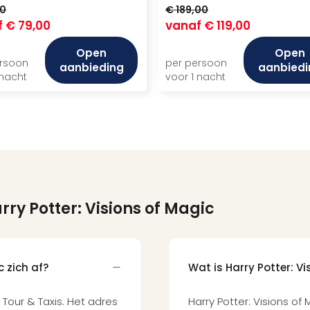
00
€ 189,00
f
€ 79,00
vanaf
€ 119,00
Open
Open
ersoon
per persoon
aanbieding
aanbiedi
 nacht
voor 1 nacht
rry Potter: Visions of Magic
c zich af?
Wat is Harry Potter: V
j Tour & Taxis. Het adres
Harry Potter: Visions of