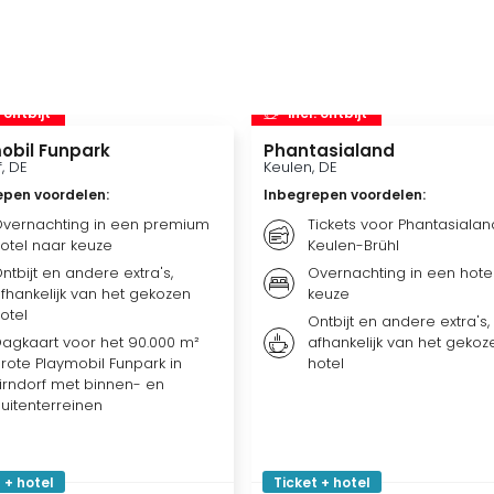
. ontbijt
incl. ontbijt
obil Funpark
Phantasialand
f, DE
Keulen, DE
epen voordelen
:
Inbegrepen voordelen
:
vernachting in een premium
Tickets voor Phantasialan
otel naar keuze
Keulen-Brühl
ntbijt en andere extra's,
Overnachting in een hote
fhankelijk van het gekozen
keuze
otel
Ontbijt en andere extra's,
agkaart voor het 90.000 m²
afhankelijk van het gekoz
rote Playmobil Funpark in
hotel
irndorf met binnen- en
uitenterreinen
 + hotel
Ticket + hotel