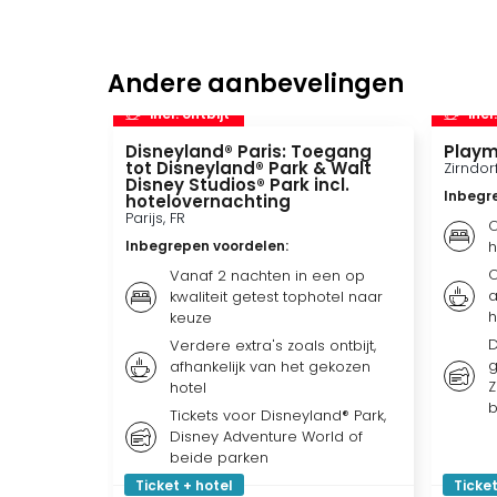
Andere aanbevelingen
incl. ontbijt
incl
Disneyland® Paris: Toegang
Playm
tot Disneyland® Park & Walt
Zirndor
Disney Studios® Park incl.
Inbegr
hotelovernachting
Parijs, FR
O
Inbegrepen voordelen
:
h
O
Vanaf 2 nachten in een op
a
kwaliteit getest tophotel naar
h
keuze
D
Verdere extra's zoals ontbijt,
g
afhankelijk van het gekozen
Z
hotel
b
Tickets voor Disneyland® Park,
Disney Adventure World of
beide parken
Ticket + hotel
Ticket