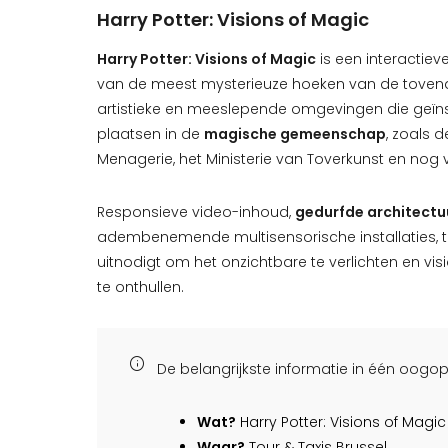
Harry Potter: Visions of Magic
Harry Potter: Visions of Magic
is een interactiev
van de meest mysterieuze hoeken van de tovena
artistieke en meeslepende omgevingen die geïns
plaatsen in de
magische gemeenschap
, zoals 
Menagerie, het Ministerie van Toverkunst en nog 
Responsieve video-inhoud,
gedurfde architectu
adembenemende multisensorische installaties, te
uitnodigt om het onzichtbare te verlichten en v
te onthullen.
De belangrijkste informatie in één oogop
Wat?
Harry Potter: Visions of Magic
Waar?
Tour & Taxis Brussel