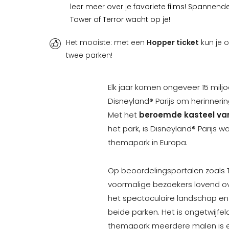
leer meer over je favoriete films! Spannende
Tower of Terror wacht op je!
Het mooiste: met een
Hopper ticket
kun je 
twee parken!
Elk jaar komen ongeveer 15 milj
Disneyland® Parijs om herinneri
Met het
beroemde kasteel va
het park, is Disneyland® Parijs w
themapark in Europa.
Op beoordelingsportalen zoals T
voormalige bezoekers lovend o
het spectaculaire landschap e
beide parken. Het is ongetwijf
themapark meerdere malen is e