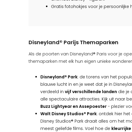
Gratis fotohokjes voor je persoonlijke 
Disneyland® Parijs Themaparken
Als de poorten van Disneyland® Paris voor je ope
themaparken met elk hun eigen unieke wonderen
Disneyland® Park
: de torens van het popula
blauwe lucht in en je weet dat je in Disney
verdeeld in
vijf verschillende landen
die je
alle spectaculaire attracties. Kijk uit naar
Buzz Lightyear en Assepoester
- plezier vo
Walt Disney Studios® Park
: ontdek hier he
Disney Studios® Park draait alles om het m
meest geliefde films. Voel hoe de
kleurrijk