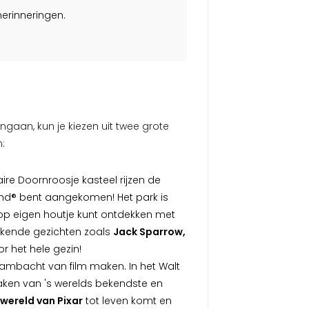
herinneringen.
ngaan, kun je kiezen uit twee grote
:
ire Doornroosje kasteel rijzen de
land® bent aangekomen! Het park is
 op eigen houtje kunt ontdekken met
 bekende gezichten zoals
Jack Sparrow,
or het hele gezin!
t ambacht van film maken. In het Walt
aken van 's werelds bekendste en
e wereld van Pixar
tot leven komt en