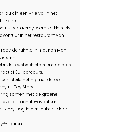
or
: duik in een vrije val in het
ht Zone.
ontuur van Rémy: word zo klein als
avontuur in het restaurant van
e: race de ruimte in met Iron Man
iversum.
ebruik je webschieters om defecte
eractief 3D-parcours.
 een steile helling met de op
y uit Toy Story.
pring samen met de groene
actievol parachute-avontuur.
t Slinky Dog in een leuke rit door
y®-figuren.