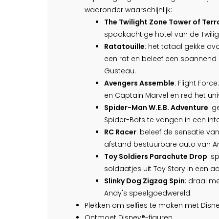
waaronder waarschijnlijk:
The Twilight Zone Tower of Terr
spookachtige hotel van de Twilig
Ratatouille
: het totaal gekke av
een rat en beleef een spannend 
Gusteau.
Avengers Assemble
: Flight Forc
en Captain Marvel en red het un
Spider-Man W.E.B. Adventure
: g
Spider-Bots te vangen in een int
RC Racer
: beleef de sensatie van
afstand bestuurbare auto van And
Toy Soldiers Parachute Drop
: s
soldaatjes uit Toy Story in een 
Slinky Dog Zigzag Spin
: draai me
Andy's speelgoedwereld.
Plekken om selfies te maken met Disne
Ontmoet Disney®-figuren.