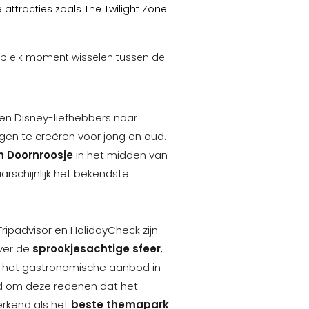
 attracties zoals The Twilight Zone
op elk moment wisselen tussen de
oen Disney-liefhebbers naar
ngen te creëren voor jong en oud.
n Doornroosje
in het midden van
aarschijnlijk het bekendste
ripadvisor en HolidayCheck zijn
ver de
sprookjesachtige sfeer
,
n het gastronomische aanbod in
eld om deze redenen dat het
rkend als het
beste themapark