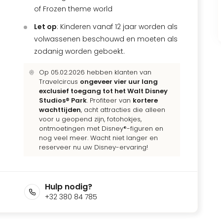
of Frozen theme world
Let op
: Kinderen vanaf 12 jaar worden als
volwassenen beschouwd en moeten als
zodanig worden geboekt.
Op 05.02.2026 hebben klanten van
Travelcircus
ongeveer vier uur lang
exclusief toegang tot het Walt Disney
Studios® Park
. Profiteer van
kortere
wachttijden
, acht attracties die alleen
voor u geopend zijn, fotohokjes,
ontmoetingen met Disney®-figuren en
nog veel meer. Wacht niet langer en
reserveer nu uw Disney-ervaring!
Hulp nodig?
+32 380 84 785