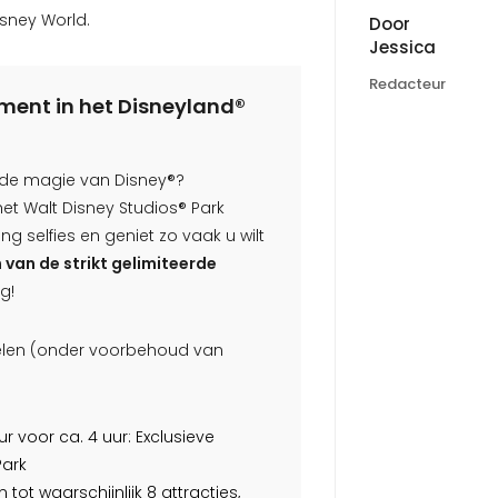
sney World.
Door
Jessica
Redacteur
ement in het Disneyland®
n de magie van Disney®?
het Walt Disney Studios® Park
ng selfies en geniet zo vaak u wilt
 van de strikt gelimiteerde
g!
delen (onder voorbehoud van
r voor ca. 4 uur: Exclusieve
Park
tot waarschijnlijk 8 attracties,