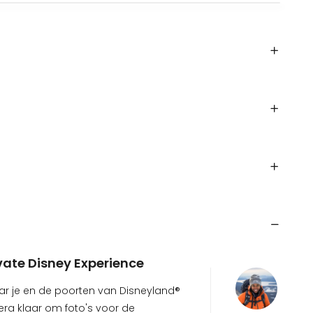
vate Disney Experience
naar je en de poorten van Disneyland®
ra klaar om foto's voor de