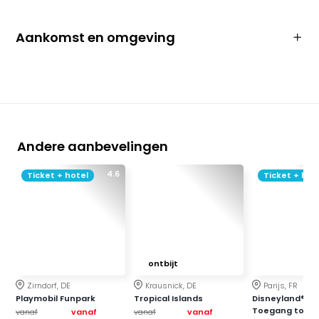
Aankomst en omgeving
Andere aanbevelingen
4.6
Ticket + hotel
Ticket + hot
ontbijt
Zirndorf, DE
Krausnick, DE
Parijs, FR
Playmobil Funpark
Tropical Islands
Disneyland® Par
Toegang tot
vanaf
vanaf
vanaf
vanaf