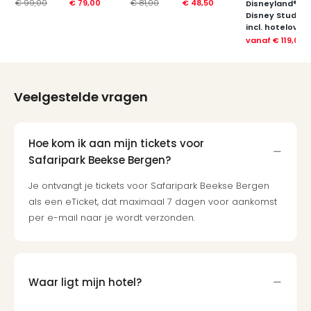
€ 99,00
€ 79,00
€ 81,00
€ 48,50
Disneyland® Pa
Disney Studios
incl. hotelover
vanaf
€ 119,00
Veelgestelde vragen
Hoe kom ik aan mijn tickets voor
Safaripark Beekse Bergen?
Je ontvangt je tickets voor Safaripark Beekse Bergen
als een eTicket, dat maximaal 7 dagen voor aankomst
per e-mail naar je wordt verzonden.
Waar ligt mijn hotel?