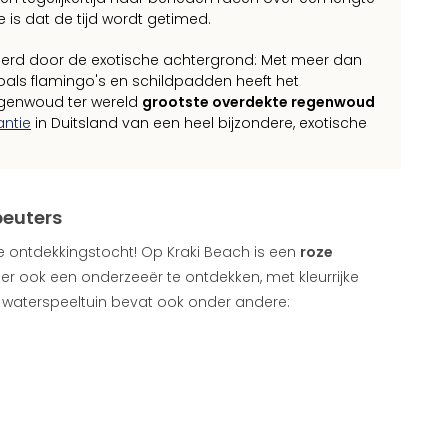
is dat de tijd wordt getimed.
ëerd door de exotische achtergrond: Met meer dan
als flamingo's en schildpadden heeft het
egenwoud ter wereld
grootste overdekte regenwoud
antie
in Duitsland van een heel bijzondere, exotische
peuters
ke ontdekkingstocht! Op Kraki Beach is een
roze
ier ook een onderzeeër te ontdekken, met kleurrijke
 waterspeeltuin bevat ook onder andere: