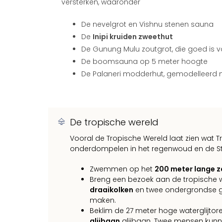
versterken, waaronder
De nevelgrot en Vishnu stenen sauna
De
Inipi kruiden zweethut
De Gunung Mulu zoutgrot, die goed is 
De boomsauna op 5 meter hoogte
De Palaneri modderhut, gemodelleerd na
De tropische wereld
Vooral de Tropische Wereld laat zien wat Tr
onderdompelen in het regenwoud en de Stil
Zwemmen op het
200 meter lange 
Breng een bezoek aan de tropische 
draaikolken
en twee ondergrondse g
maken.
Beklim de 27 meter hoge waterglijtore
glijbaan
glijbaan. Twee mensen kunne