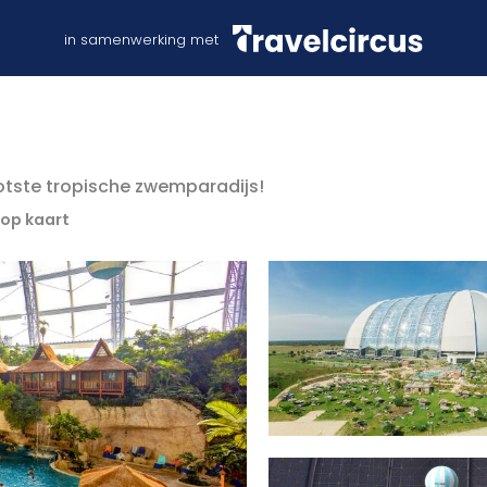
in samenwerking met
ootste tropische zwemparadijs!
 op kaart