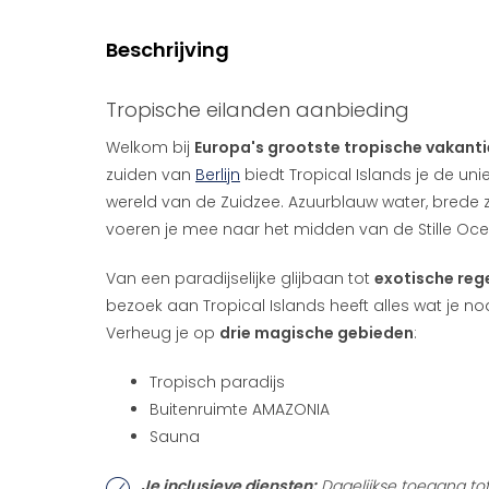
Beschrijving
Tropische eilanden aanbieding
Welkom bij
Europa's grootste tropische vakant
zuiden van
Berlijn
biedt Tropical Islands je de un
wereld van de Zuidzee. Azuurblauw water, bred
voeren je mee naar het midden van de Stille Oc
Van een paradijselijke glijbaan tot
exotische re
bezoek aan Tropical Islands heeft alles wat je n
Verheug je op
drie magische gebieden
:
Tropisch paradijs
Buitenruimte AMAZONIA
Sauna
Je inclusieve diensten:
Dagelijkse toegang tot