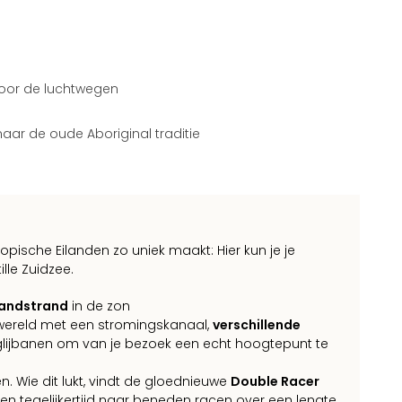
voor de luchtwegen
ar de oude Aboriginal traditie
opische Eilanden zo uniek maakt: Hier kun je je
le Zuidzee.
zandstrand
in de zon
wereld met een stromingskanaal,
verschillende
lijbanen om van je bezoek een echt hoogtepunt te
n. Wie dit lukt, vindt de gloednieuwe
Double Racer
n tegelijkertijd naar beneden racen over een lengte