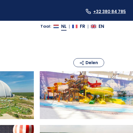
+32 380 84 785
NL
FR
EN
Taal
:
|
|
Delen