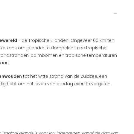
iewereld
- de Tropische Eilanden! Ongeveer 60 km ten
ieke kans om je onder te dompelen in de tropische
e zandstranden, palmbomen en tropische temperaturen
eaan.
genwouden
tot het witte strand van de Zuidzee, een
odig hebt om het leven van alledag even te vergeten.
 Tropical Islands is voor jou inbegrepen vanaf de dag van