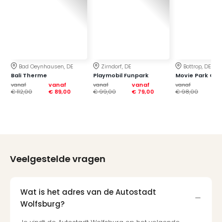
Bad Oeynhausen, DE
Zirndorf, DE
Bottrop, DE
Bali Therme
Playmobil Funpark
Movie Park Ge
vanaf
vanaf
vanaf
vanaf
vanaf
va
€ 112,00
€ 89,00
€ 99,00
€ 79,00
€ 98,00
€ 
Veelgestelde vragen
Wat is het adres van de Autostadt
Wolfsburg?