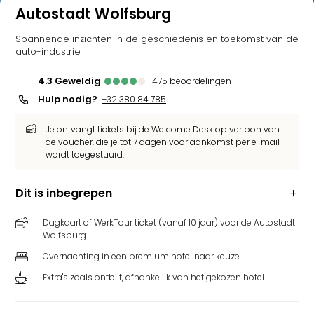
Autostadt Wolfsburg
Spannende inzichten in de geschiedenis en toekomst van de
auto-industrie
4.3
geweldig
1475
beoordelingen
Hulp nodig?
+32 380 84 785
Je ontvangt tickets bij de Welcome Desk op vertoon van
de voucher, die je tot 7 dagen voor aankomst per e-mail
wordt toegestuurd.
Dit is inbegrepen
Dagkaart of WerkTour ticket (vanaf 10 jaar) voor de Autostadt
Wolfsburg
Overnachting in een premium hotel naar keuze
Extra's zoals ontbijt, afhankelijk van het gekozen hotel