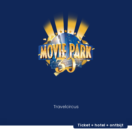
Travelcircus
Ticket + hotel + ontbijt