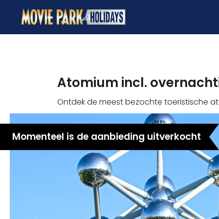
Atomium incl. overnachti
Ontdek de meest bezochte toeristische at
Momenteel is de aanbieding uitverkocht