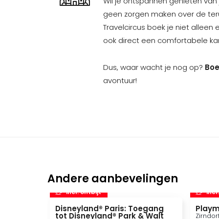
Wil je ontspannen genieten van
geen zorgen maken over de ter
Travelcircus boek je niet alleen
ook direct een comfortabele k
Dus, waar wacht je nog op?
Boe
avontuur!
Andere aanbevelingen
incl. ontbijt
incl
Disneyland® Paris: Toegang
Playm
tot Disneyland® Park & Walt
Zirndor