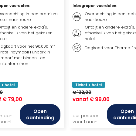
epen voordelen
:
Inbegrepen voordelen
:
vernachting in een premium
Overnachting in een toph
otel naar keuze
naar keuze
ntbijt en andere extra's,
Ontbijt en andere extra's,
fhankelijk van het gekozen
afhankelijk van het gekoz
otel
hotel
agkaart voor het 90.000 m²
Dagkaart voor Therme Er
rote Playmobil Funpark in
irndorf met binnen- en
uitenterreinen
 + hotel
Ticket + hotel
00
€ 132,00
f
€ 79,00
vanaf
€ 99,00
Open
Open
ersoon
per persoon
aanbieding
aanbiedi
 nacht
voor 1 nacht