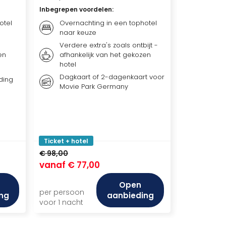
Inbegrepen voordelen
:
Inbegrepen 
otel
Overnachting in een tophotel
Ticket
naar keuze
Keulen
Verdere extra's zoals ontbijt -
Overna
en
afhankelijk van het gekozen
keuze
hotel
Ontbij
Dagkaart of 2-dagenkaart voor
afhank
ding
Movie Park Germany
hotel
Ticket + hotel
Ticket + ho
€ 98,00
€ 189,00
vanaf
€ 77,00
vanaf
€ 1
Open
per persoon
per persoo
ng
aanbieding
voor 1 nacht
voor 1 nach