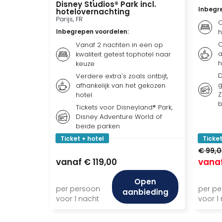
Disney Studios® Park incl.
Inbegr
hotelovernachting
Parijs, FR
O
Inbegrepen voordelen
:
h
O
Vanaf 2 nachten in een op
a
kwaliteit getest tophotel naar
h
keuze
D
Verdere extra's zoals ontbijt,
g
afhankelijk van het gekozen
Z
hotel
b
Tickets voor Disneyland® Park,
Disney Adventure World of
beide parken
Ticket + hotel
Ticket
€ 99,
vanaf
€ 119,00
vana
Open
per persoon
per p
aanbieding
voor 1 nacht
voor 1