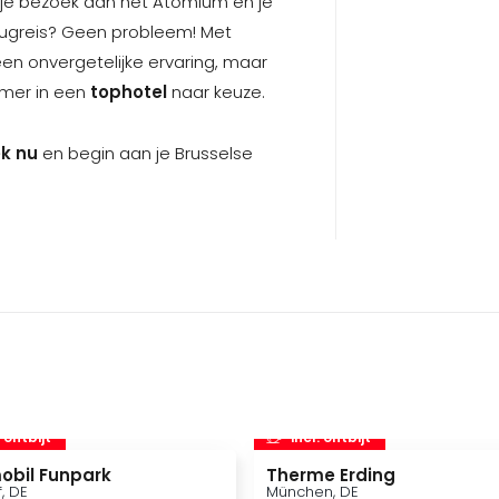
 je bezoek aan het Atomium en je
ugreis? Geen probleem! Met
 een onvergetelijke ervaring, maar
amer in een
tophotel
naar keuze.
k nu
en begin aan je Brusselse
. ontbijt
incl. ontbijt
obil Funpark
Therme Erding
f, DE
München, DE