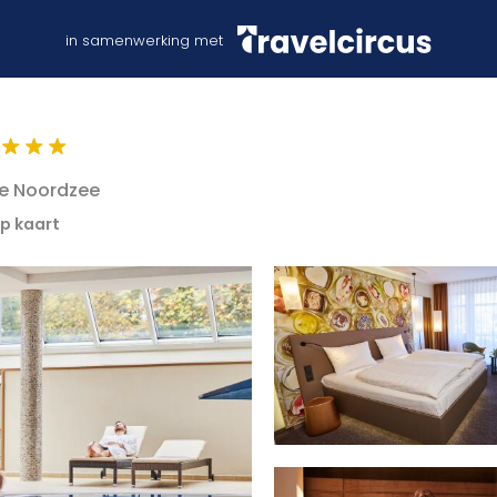
in samenwerking met
de Noordzee
op kaart