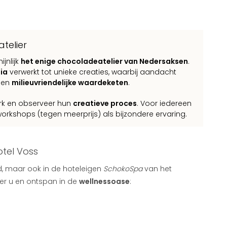
telier
jnlijk
het enige chocoladeatelier van Nedersaksen
.
ia
verwerkt tot unieke creaties, waarbij aandacht
 en
milieuvriendelijke waardeketen
.
werk en observeer hun
creatieve proces
. Voor iedereen
neworkshops (tegen meerprijs) als bijzondere ervaring.
otel Voss
ed, maar ook in de hoteleigen
SchokoSpa
van het
er u en ontspan in de
wellnessoase
: