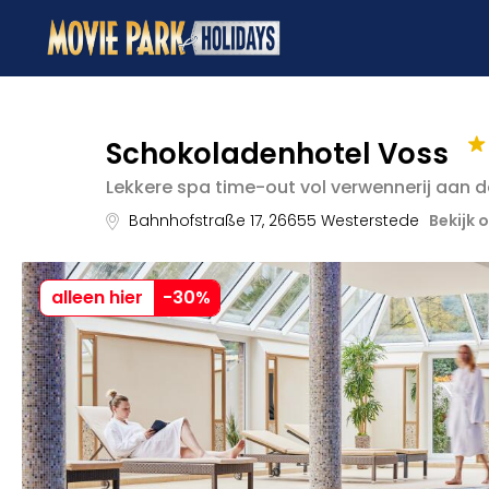
Schokoladenhotel Voss
Lekkere spa time-out vol verwennerij aan 
Bahnhofstraße 17
,
26655
Westerstede
Bekijk 
alleen hier
-
30
%