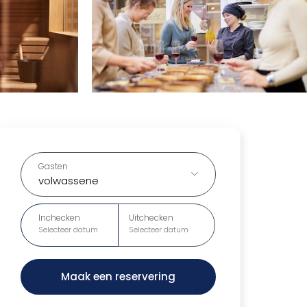
Gasten
volwassene
Inchecken
Uitchecken
Selecteer datum
Selecteer datum
Maak een reservering