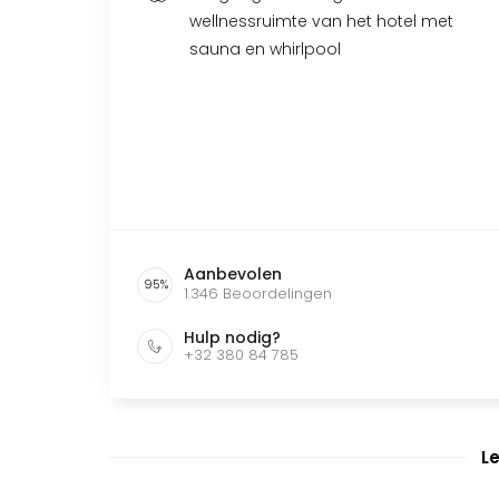
wellnessruimte van het hotel met
sauna en whirlpool
Aanbevolen
95
%
1.346
Beoordelingen
Hulp nodig?
+32 380 84 785
L