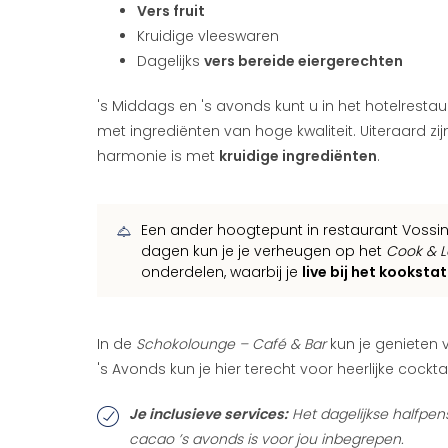
Vers fruit
Kruidige vleeswaren
Dagelijks
vers bereide eiergerechten
's Middags en 's avonds kunt u in het hotelresta
met ingrediënten van hoge kwaliteit. Uiteraard zi
harmonie is met
kruidige ingrediënten
.
Een ander hoogtepunt in restaurant Vossini 
dagen kun je je verheugen op het
Cook & L
onderdelen, waarbij je
live bij het kooksta
In de
Schokolounge – Café & Bar
kun je genieten v
's Avonds kun je hier terecht voor heerlijke cockt
Je inclusieve services:
Het dagelijkse halfpe
cacao ’s avonds is voor jou inbegrepen.