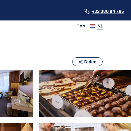
+32 380 84 785
NL
Taal
:
Delen