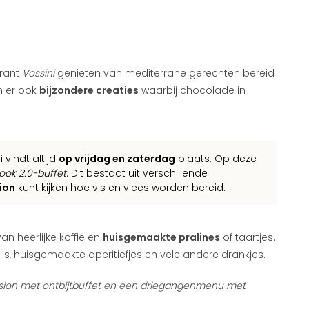
urant
Vossini
genieten van mediterrane gerechten bereid
jn er ook
bijzondere creaties
waarbij chocolade in
vindt altijd
op vrijdag en zaterdag
plaats. Op deze
ook 2.0-buffet
. Dit bestaat uit verschillende
tion
kunt kijken hoe vis en vlees worden bereid.
an heerlijke koffie en
huisgemaakte pralines
of taartjes.
ails, huisgemaakte aperitiefjes en vele andere drankjes.
nsion met ontbijtbuffet en een driegangenmenu met