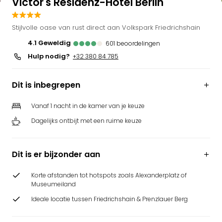
Victor's Residenz-Hotel Berlin
Stijlvolle oase van rust direct aan Volkspark Friedrichshain
4.1
geweldig
601
beoordelingen
Hulp nodig?
+32 380 84 785
Dit is inbegrepen
Vanaf 1 nacht in de kamer van je keuze
Dagelijks ontbijt met een ruime keuze
Dit is er bijzonder aan
Korte afstanden tot hotspots zoals Alexanderplatz of
Museumeiland
Ideale locatie tussen Friedrichshain & Prenzlauer Berg