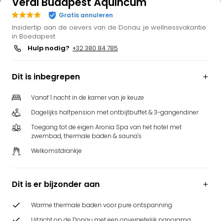
Verdi Budapest Aquincum
Gratis annuleren
Insidertip aan de oevers van de Donau: je wellnessvakantie
in Boedapest
Hulp nodig?
+32 380 84 785
Dit is inbegrepen
Vanaf 1 nacht in de kamer van je keuze
Dagelijks halfpension met ontbijtbuffet & 3-gangendiner
Toegang tot de eigen Aronia Spa van het hotel met
zwembad, thermale baden & sauna's
Welkomstdrankje
Dit is er bijzonder aan
Warme thermale baden voor pure ontspanning
Uitzicht op de Donau met een onvergetelijk panorama