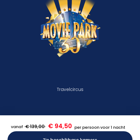
Travelcircus
€ 94,50
€ 139,00
vanaf
per persoon voor 1 nacht
Zie beschikbare kamers