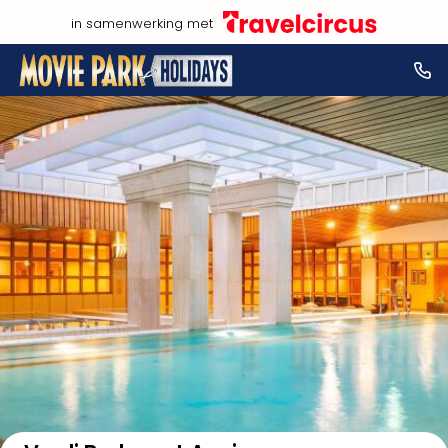
in samenwerking met
NL
Bekijk op kaart