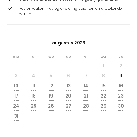
Fusionkeuken met regionale ingrediënten en uitstekende
wijnen
augustus 2026
ma
di
wo
do
vr
za
zo
1
2
3
4
5
6
7
8
9
10
11
12
13
14
15
16
---
---
---
---
---
---
---
17
18
19
20
21
22
23
---
---
---
---
---
---
---
24
25
26
27
28
29
30
---
---
---
---
---
---
---
31
---