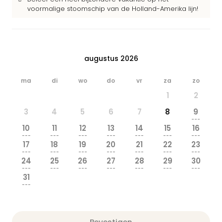
voormalige stoomschip van de Holland-Amerika lijn!
augustus 2026
ma
di
wo
do
vr
za
zo
1
2
3
4
5
6
7
8
9
---
10
11
12
13
14
15
16
---
---
---
---
---
---
---
17
18
19
20
21
22
23
---
---
---
---
---
---
---
24
25
26
27
28
29
30
---
---
---
---
---
---
---
31
---