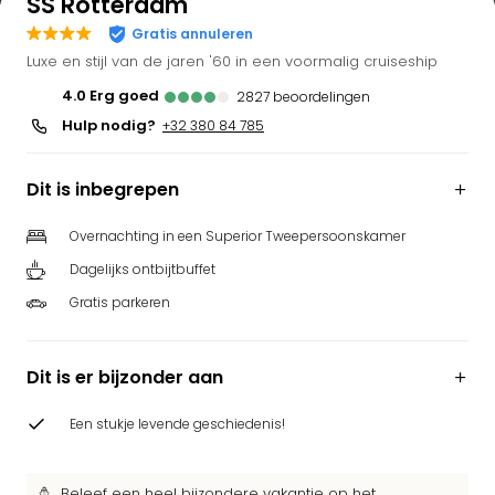
SS Rotterdam
Gratis annuleren
Luxe en stijl van de jaren '60 in een voormalig cruiseship
4.0
erg goed
2827
beoordelingen
Hulp nodig?
+32 380 84 785
Dit is inbegrepen
Overnachting in een Superior Tweepersoonskamer
Dagelijks ontbijtbuffet
Gratis parkeren
Dit is er bijzonder aan
Een stukje levende geschiedenis!
Beleef een heel bijzondere vakantie op het