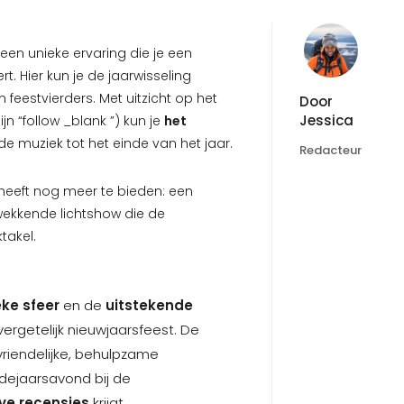
 een unieke ervaring die je een
t. Hier kun je de jaarwisseling
feestvierders. Met uitzicht op het
Door
Jessica
n “follow _blank ”) kun je
het
muziek tot het einde van het jaar.
Redacteur
heeft nog meer te bieden: een
ekkende lichtshow die de
takel.
eke sfeer
en de
uitstekende
ergetelijk nieuwjaarsfeest. De
vriendelijke, behulpzame
dejaarsavond bij de
eve recensies
krijgt.