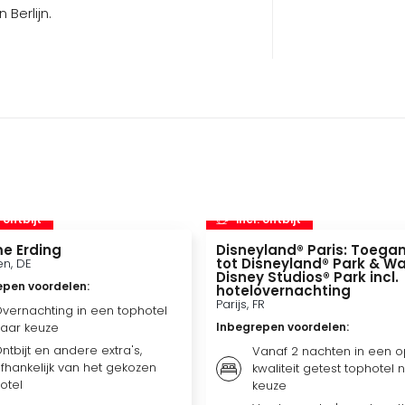
 Berlijn.
. ontbijt
incl. ontbijt
e Erding
Disneyland® Paris: Toega
tot Disneyland® Park & Wa
n, DE
Disney Studios® Park incl.
epen voordelen
:
hotelovernachting
Parijs, FR
vernachting in een tophotel
aar keuze
Inbegrepen voordelen
:
ntbijt en andere extra's,
Vanaf 2 nachten in een o
fhankelijk van het gekozen
kwaliteit getest tophotel 
otel
keuze