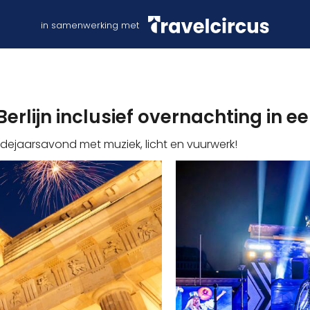
in samenwerking met
Berlijn inclusief overnachting in e
udejaarsavond met muziek, licht en vuurwerk!