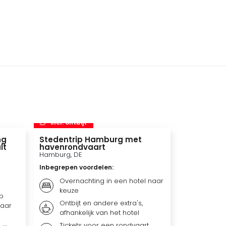
incl. ontbijt
incl. ontbi
ng
Stedentrip Hamburg met
Autostadt
lt
havenrondvaart
Wolfsburg, D
Hamburg, DE
Inbegrepen 
Inbegrepen voordelen
:
Dagkaa
Overnachting in een hotel naar
(vanaf
keuze
Autost
p
Ontbijt en andere extra's,
Overn
naar
afhankelijk van het hotel
hotel 
Tickets voor een rondvaart