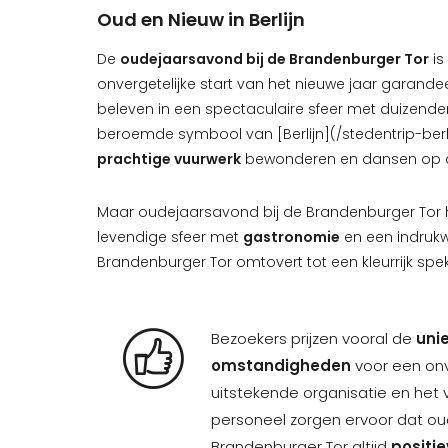
Oud en Nieuw in Berlijn
De
oudejaarsavond bij de Brandenburger Tor
is
onvergetelijke start van het nieuwe jaar garandeer
beleven in een spectaculaire sfeer met duizenden 
beroemde symbool van [Berlijn](/stedentrip-berlij
prachtige vuurwerk
bewonderen en dansen op de 
Maar oudejaarsavond bij de Brandenburger Tor 
levendige sfeer met
gastronomie
en een indrukw
Brandenburger Tor omtovert tot een kleurrijk spek
Bezoekers prijzen vooral de
uni
omstandigheden
voor een onv
uitstekende organisatie en het 
personeel zorgen ervoor dat ou
Brandenburger Tor altijd
positi