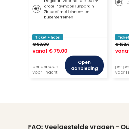
Dagkaart voor het 90.000 m²
D
grote Playmobil Funpark in
Zirndorf met binnen- en
buitenterreinen
Ticket + hotel
Ticket
€ 99,00
€ 132,
vanaf
€ 79,00
vana
Open
per persoon
per p
aanbieding
voor 1 nacht
voor 1
FAQ: Veelgestelde vragen
- Ou