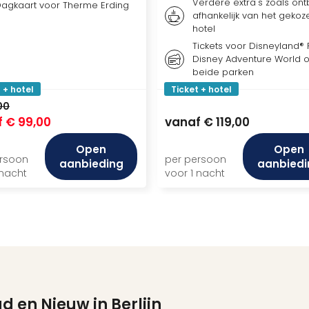
Verdere extra's zoals ontbi
agkaart voor Therme Erding
afhankelijk van het gekoz
hotel
Tickets voor Disneyland® P
Disney Adventure World o
beide parken
 + hotel
Ticket + hotel
00
f
€ 99,00
vanaf
€ 119,00
Open
Open
ersoon
per persoon
aanbieding
aanbiedi
 nacht
voor 1 nacht
d en Nieuw in Berlijn