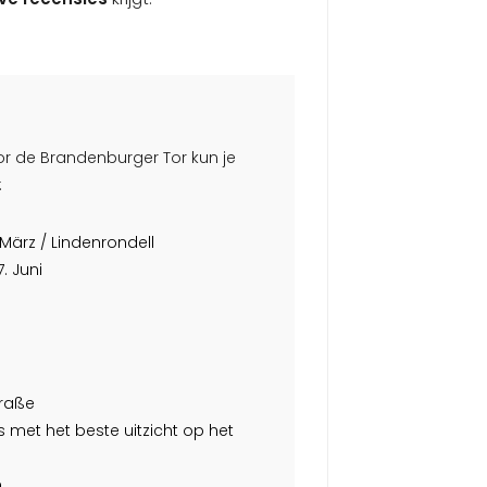
r de Brandenburger Tor kun je
:
 März / Lindenrondell
. Juni
traße
s met het beste uitzicht op het
m