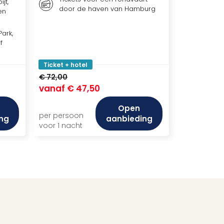
Extra's
jt,
door de haven van Hamburg
van he
en
ark,
f
Ticket + hotel
Ticket + ho
€ 72,00
€ 95,00
vanaf
€ 47,50
vanaf
€ 
Open
per persoon
per persoo
ng
aanbieding
voor 1 nacht
voor 1 nach