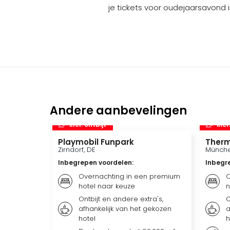
je tickets voor oudejaarsavond in
Andere aanbevelingen
incl. ontbijt
incl
Playmobil Funpark
Therm
Zirndorf, DE
Münche
Inbegrepen voordelen
:
Inbegr
Overnachting in een premium
O
hotel naar keuze
n
Ontbijt en andere extra's,
O
afhankelijk van het gekozen
a
hotel
h