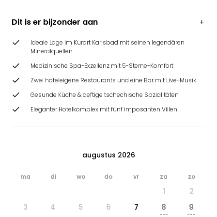
Dit is er bijzonder aan
Ideale Lage im Kurort Karlsbad mit seinen legendären
Mineralquellen
Medizinische Spa-Exzellenz mit 5-Sterne-Komfort
Zwei hoteleigene Restaurants und eine Bar mit Live-Musik
Gesunde Küche & deftige tschechische Spzialitäten
Eleganter Hotelkomplex mit fünf imposanten Villen
augustus 2026
ma
di
wo
do
vr
za
zo
1
2
3
4
5
6
7
8
9
---
---