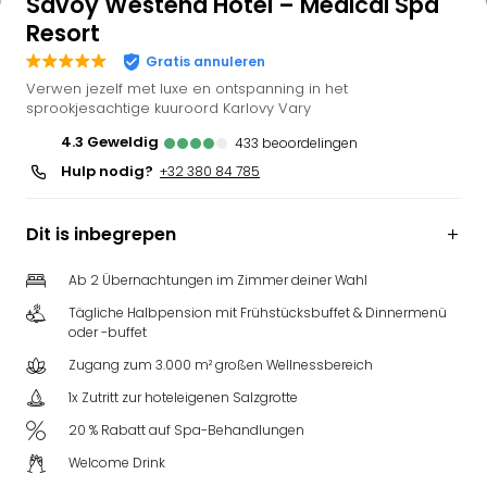
Savoy Westend Hotel – Medical Spa
Resort
Gratis annuleren
Verwen jezelf met luxe en ontspanning in het
sprookjesachtige kuuroord Karlovy Vary
4.3
geweldig
433
beoordelingen
Hulp nodig?
+32 380 84 785
Dit is inbegrepen
Ab 2 Übernachtungen im Zimmer deiner Wahl
Tägliche Halbpension mit Frühstücksbuffet & Dinnermenü
oder -buffet
Zugang zum 3.000 m² großen Wellnessbereich
1x Zutritt zur hoteleigenen Salzgrotte
20 % Rabatt auf Spa-Behandlungen
Welcome Drink