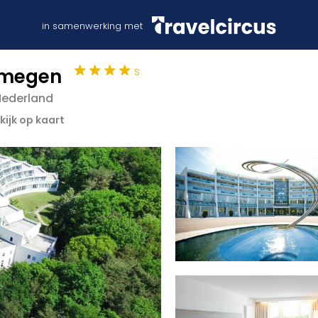
in samenwerking met
s
jmegen
Nederland
kijk op kaart