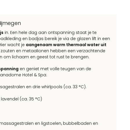
Nijmegen
js
in. Een hele dag aan ontspanning staat je te
dkleding en badjas bereik je via de glazen lift in een
Hier wacht je
aangenaam warm thermaal water uit
n, zouten en metaalionen hebben een verzachtende
n om lichaam en geest tot rust te brengen.
spanning
en geniet met volle teugen van de
 Sanadome Hotel & Spa:
gestralen en drie whirlpools (ca. 33 °C).
avendel (ca. 35 °C)
 massagestralen en ligstoelen, bubbelbaden en