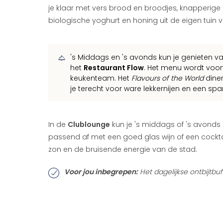
je klaar met vers brood en broodjes, knapperige mu
biologische yoghurt en honing uit de eigen tuin v
's Middags en 's avonds kun je genieten van
het
Restaurant Flow
. Het menu wordt voor
keukenteam. Het
Flavours of the World
diner
je terecht voor ware lekkernijen en een s
In de
Clublounge
kun je 's middags of 's avonds 
passend af met een goed glas wijn of een cocktai
zon en de bruisende energie van de stad.
Voor jou inbegrepen:
Het dagelijkse ontbijtbu