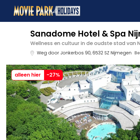
Sanadome Hotel & Spa Ni
Wellness en cultuur in de oudste stad van 
Weg door Jonkerbos 90
,
6532 SZ
Nijmegen
Be
alleen hier
-
27
%