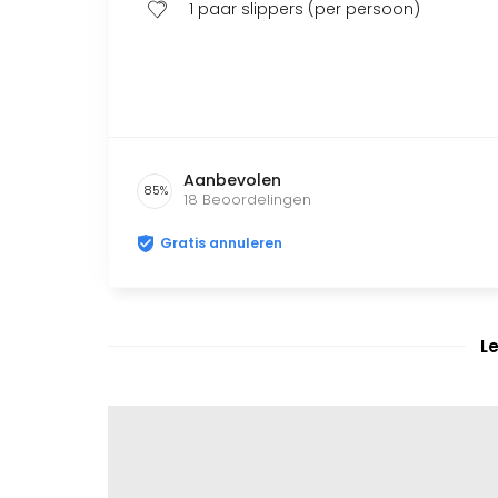
1 paar slippers (per persoon)
Aanbevolen
85
%
18
Beoordelingen
Gratis annuleren
L