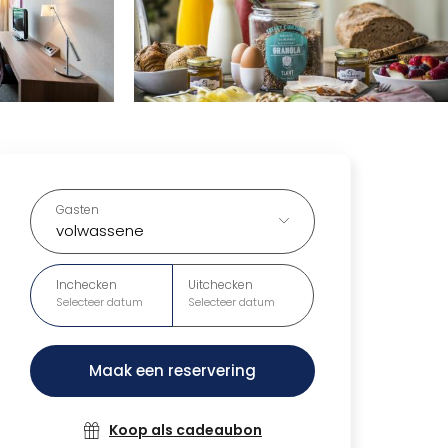
Gasten
volwassene
Inchecken
Uitchecken
Selecteer datum
Selecteer datum
Maak een reservering
Koop als cadeaubon