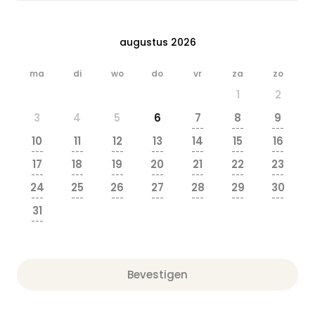
augustus 2026
ma
di
wo
do
vr
za
zo
1
2
3
4
5
6
7
8
9
---
---
---
10
11
12
13
14
15
16
---
---
---
---
---
---
---
17
18
19
20
21
22
23
---
---
---
---
---
---
---
24
25
26
27
28
29
30
---
---
---
---
---
---
---
31
---
Bevestigen