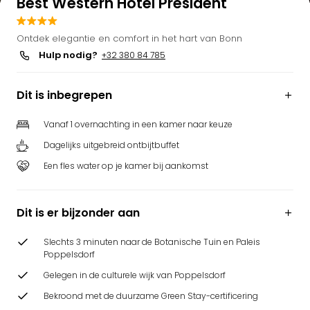
Best Western Hotel President
Ontdek elegantie en comfort in het hart van Bonn
Hulp nodig?
+32 380 84 785
Dit is inbegrepen
Vanaf 1 overnachting in een kamer naar keuze
Dagelijks uitgebreid ontbijtbuffet
Een fles water op je kamer bij aankomst
Dit is er bijzonder aan
Slechts 3 minuten naar de Botanische Tuin en Paleis
Poppelsdorf
Gelegen in de culturele wijk van Poppelsdorf
Bekroond met de duurzame Green Stay-certificering