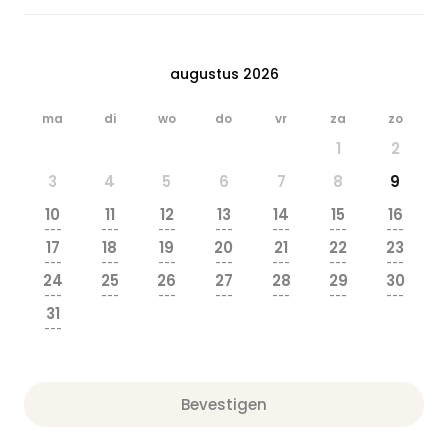
augustus 2026
ma
di
wo
do
vr
za
zo
1
2
3
4
5
6
7
8
9
10
11
12
13
14
15
16
---
---
---
---
---
---
---
17
18
19
20
21
22
23
---
---
---
---
---
---
---
24
25
26
27
28
29
30
---
---
---
---
---
---
---
31
---
Bevestigen