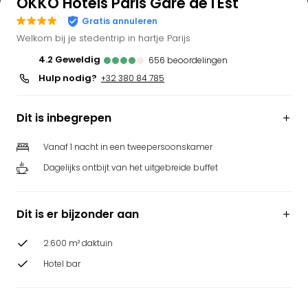
OKKO Hotels Paris Gare de l'Est
Gratis annuleren
Welkom bij je stedentrip in hartje Parijs
4.2
geweldig
656
beoordelingen
Hulp nodig?
+32 380 84 785
Dit is inbegrepen
Vanaf 1 nacht in een tweepersoonskamer
Dagelijks ontbijt van het uitgebreide buffet
Dit is er bijzonder aan
2.600 m² daktuin
Hotel bar