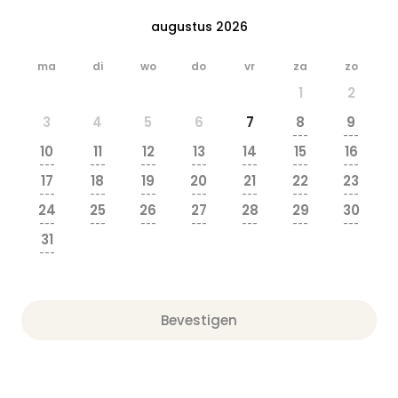
augustus 2026
ma
di
wo
do
vr
za
zo
1
2
3
4
5
6
7
8
9
---
---
10
11
12
13
14
15
16
---
---
---
---
---
---
---
17
18
19
20
21
22
23
---
---
---
---
---
---
---
24
25
26
27
28
29
30
---
---
---
---
---
---
---
31
---
Bevestigen