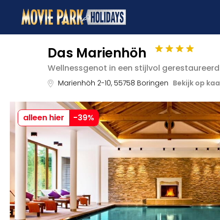
Das Marienhöh
Wellnessgenot in een stijlvol gerestaureerd
Marienhöh 2-10
,
55758
Boringen
Bekijk op kaa
alleen hier
-
39
%