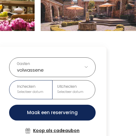
Gasten
volwassene
Inchecken
Uitchecken
Selecteer datum
Selecteer datum
Maak een reservering
Koop als cadeaubon