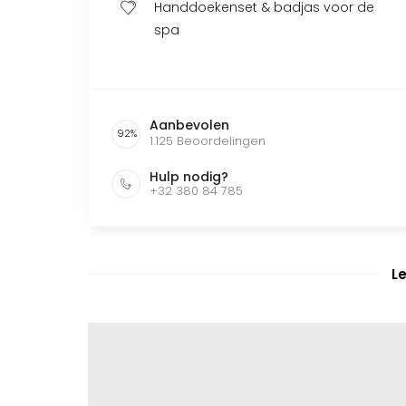
Handdoekenset & badjas voor de
spa
Aanbevolen
92
%
1.125
Beoordelingen
Hulp nodig?
+32 380 84 785
L