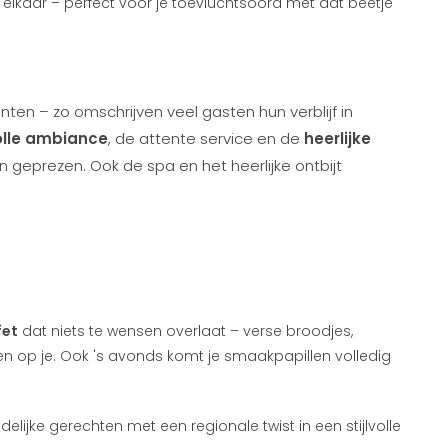
elkaar – perfect voor je toevluchtsoord met dat beetje
n – zo omschrijven veel gasten hun verblijf in
volle ambiance
, de attente service en de
heerlijke
 geprezen. Ook de spa en het heerlijke ontbijt
fet
dat niets te wensen overlaat – verse broodjes,
ten op je. Ook 's avonds komt je smaakpapillen volledig
elijke gerechten met een regionale twist in een stijlvolle