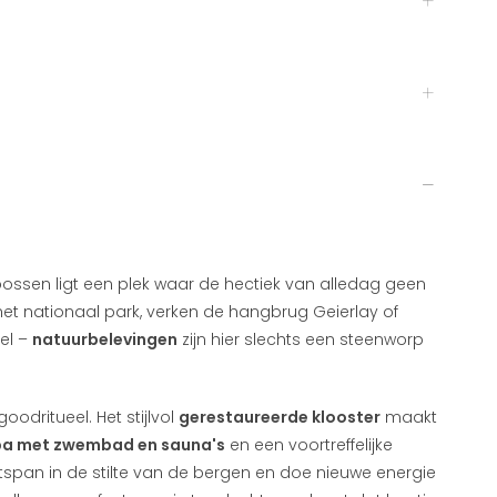
ossen ligt een plek waar de hectiek van alledag geen
het nationaal park, verken de hangbrug Geierlay of
el –
natuurbelevingen
zijn hier slechts een steenworp
odritueel. Het stijlvol
gerestaureerde klooster
maakt
pa met zwembad en sauna's
en een voortreffelijke
span in de stilte van de bergen en doe nieuwe energie