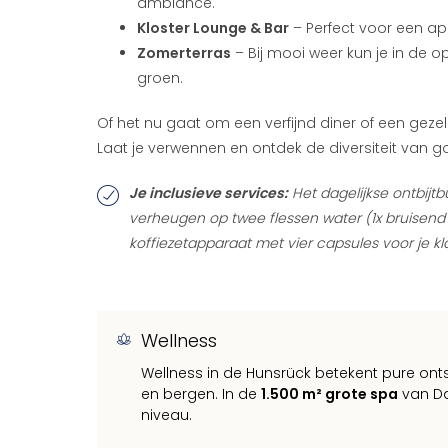
ambiance.
Kloster Lounge & Bar
– Perfect voor een ape
Zomerterras
– Bij mooi weer kun je in de o
groen.
Of het nu gaat om een verfijnd diner of een gezell
Laat je verwennen en ontdek de diversiteit van 
Je inclusieve services:
Het dagelijkse ontbijtb
verheugen op twee flessen water (1x bruisend 
koffiezetapparaat met vier capsules voor je kl
Wellness
Wellness in de Hunsrück betekent pure ont
en bergen. In de
1.500 m² grote spa
van Da
niveau.