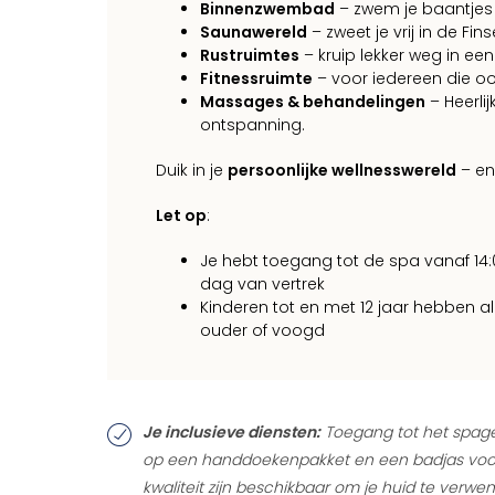
Binnenzwembad
– zwem je baantjes 
Saunawereld
– zweet je vrij in de F
Rustruimtes
– kruip lekker weg in een 
Fitnessruimte
– voor iedereen die ook
Massages & behandelingen
– Heerli
ontspanning.
Duik in je
persoonlijke wellnesswereld
– en
Let op
:
Je hebt toegang tot de spa vanaf 14
dag van vertrek
Kinderen tot en met 12 jaar hebben 
ouder of voogd
Je inclusieve diensten:
Toegang tot het spage
op een handdoekenpakket en een badjas voor j
kwaliteit zijn beschikbaar om je huid te verwe