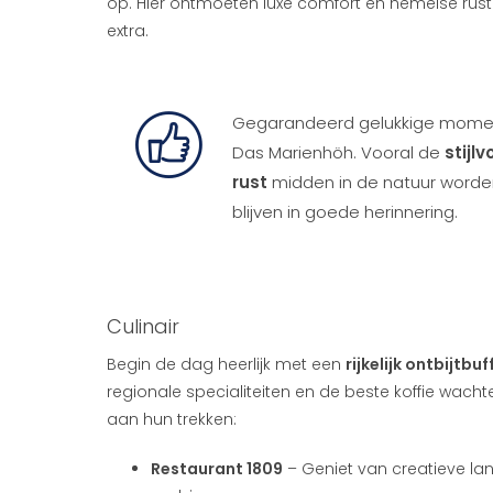
op. Hier ontmoeten luxe comfort en hemelse rust 
extra.
Gegarandeerd gelukkige momente
Das Marienhöh. Vooral de
stijl
rust
midden in de natuur worden
blijven in goede herinnering.
Culinair
Begin de dag heerlijk met een
rijkelijk ontbijtbuf
regionale specialiteiten en de beste koffie wach
aan hun trekken:
Restaurant 1809
– Geniet van creatieve land