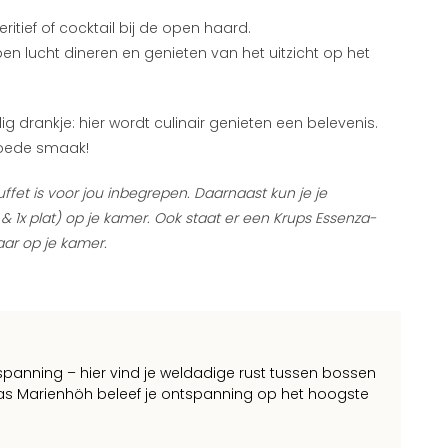
ritief of cocktail bij de open haard.
pen lucht dineren en genieten van het uitzicht op het
ig drankje: hier wordt culinair genieten een belevenis.
goede smaak!
uffet is voor jou inbegrepen. Daarnaast kun je je
& 1x plat) op je kamer. Ook staat er een Krups Essenza-
aar op je kamer.
spanning – hier vind je weldadige rust tussen bossen
s Marienhöh beleef je ontspanning op het hoogste