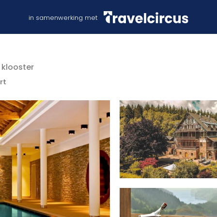
in samenwerking met
 klooster
rt