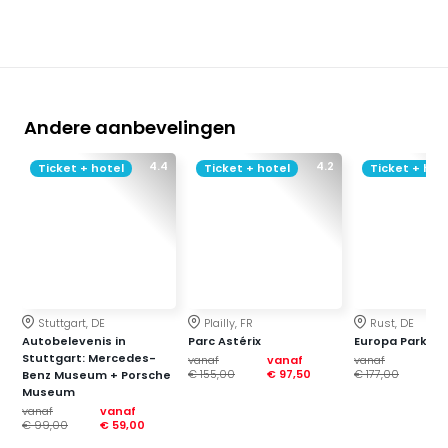
Andere aanbevelingen
4.4
4.2
Ticket + hotel
Ticket + hotel
Ticket + hot
Stuttgart, DE
Plailly, FR
Rust, DE
Autobelevenis in
Parc Astérix
Europa Park
Stuttgart: Mercedes-
vanaf
vanaf
vanaf
va
€ 155,00
€ 97,50
€ 177,00
€ 1
Benz Museum + Porsche
Museum
vanaf
vanaf
€ 99,00
€ 59,00