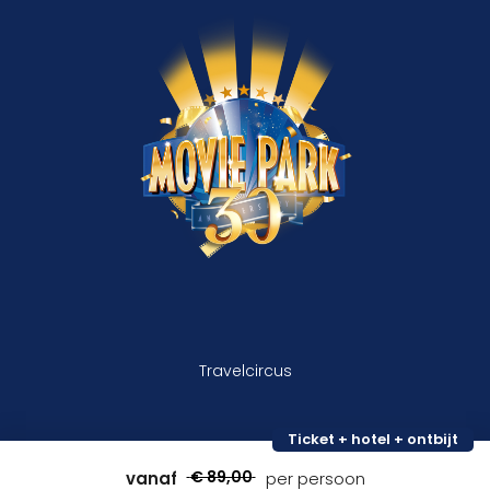
Travelcircus
Ticket + hotel + ontbijt
€ 89,00
vanaf
per persoon