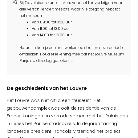
Bij Travelcircus kun je tickets voor het Louvre krijgen voor
drie verschillende timeslots, waarin je toegang hebt tot
het museum:
Van 09:00 tot 11:00 uur
Van 11:00 tot 13:00 uur
Van 14.00 tot 16.00 uur
Natuurlijk kun je de kunstwerken ook buiten deze periode
ontdekken. Houd er rekening mee dat het Louvre Museum
Parijs op dinsdag gesloten is.
De geschiedenis van het Louvre
Het Louvre was niet altijd een museum. Het
gebouwencomplex was ooit de residentie van de
Franse koningen en vormde samen met het Palais des
Tuileries het Parijse stadspaleis. In de jaren tachtig
lanceerde president Francois Mitterrand het project