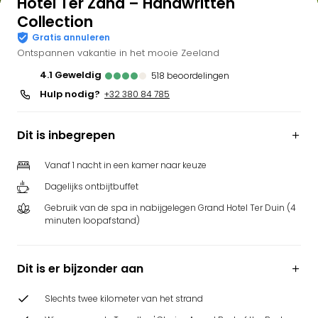
Hotel Ter Zand – Handwritten
Collection
Gratis annuleren
Ontspannen vakantie in het mooie Zeeland
4.1
geweldig
518
beoordelingen
Hulp nodig?
+32 380 84 785
Dit is inbegrepen
Vanaf 1 nacht in een kamer naar keuze
Dagelijks ontbijtbuffet
Gebruik van de spa in nabijgelegen Grand Hotel Ter Duin (4
minuten loopafstand)
Dit is er bijzonder aan
Slechts twee kilometer van het strand