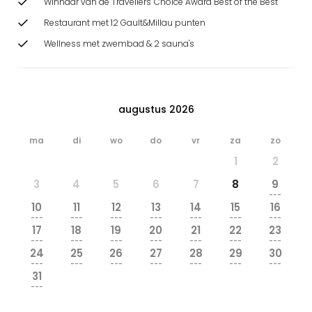
Winnaar van de Travellers' Choice Award Best of the Best
Restaurant met 12 Gault&Millau punten
Wellness met zwembad & 2 sauna's
augustus 2026
ma
di
wo
do
vr
za
zo
1
2
3
4
5
6
7
8
9
---
10
11
12
13
14
15
16
---
---
---
---
---
---
---
17
18
19
20
21
22
23
---
---
---
---
---
---
---
24
25
26
27
28
29
30
---
---
---
---
---
---
---
31
---