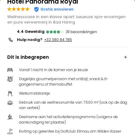
Hotel Panorama Royal
Gratis annuleren
Wellnessoase in een klasse apart: luxueuze spa-ervaringen
en pure verwennerij in Bad Häring
4.4
geweldig
311
beoordelingen
Hulp nodig?
+32 380 84 785
Dit is inbegrepen
Vanaf 1 nacht in de kamer van je keuze
Dagelijks gourmetpension met ontbijt, snack & 6-
gangenmenu of themabuffet
Welkomstdrankje
Gebruik van de wellnessruimte van 7.500 m² (ook op de dag
van vertrek)
Deelname aan het activiteitenprogramma (volgens de
aankondiging ter plaatse)
Korting op greenfee bij Golfclub Ellmau am Wilden Kaiser