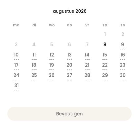
augustus 2026
ma
di
wo
do
vr
za
zo
1
2
3
4
5
6
7
8
9
---
10
11
12
13
14
15
16
---
---
---
---
---
---
---
17
18
19
20
21
22
23
---
---
---
---
---
---
---
24
25
26
27
28
29
30
---
---
---
---
---
---
---
31
---
Bevestigen