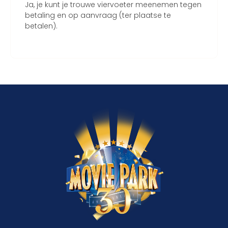
Ja, je kunt je trouwe viervoeter meenemen tegen
betaling en op aanvraag (ter plaatse te
betalen).