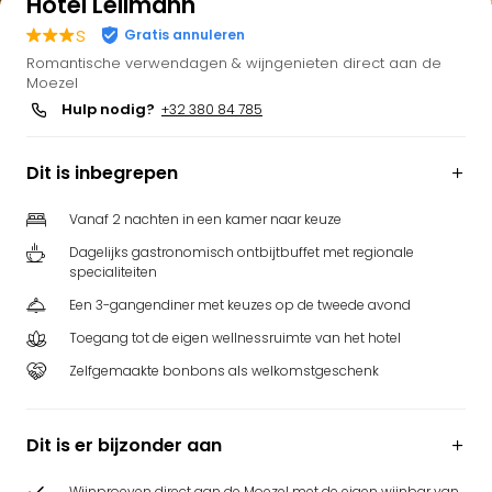
Hotel Lellmann
s
Gratis annuleren
Romantische verwendagen & wijngenieten direct aan de
Moezel
Hulp nodig?
+32 380 84 785
Dit is inbegrepen
Vanaf 2 nachten in een kamer naar keuze
Dagelijks gastronomisch ontbijtbuffet met regionale
specialiteiten
Een 3-gangendiner met keuzes op de tweede avond
Toegang tot de eigen wellnessruimte van het hotel
Zelfgemaakte bonbons als welkomstgeschenk
Dit is er bijzonder aan
Wijnproeven direct aan de Moezel met de eigen wijnbar van