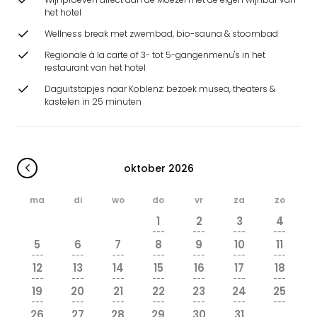
het hotel
Wellness break met zwembad, bio-sauna & stoombad
Regionale à la carte of 3- tot 5-gangenmenu's in het
restaurant van het hotel
Daguitstapjes naar Koblenz: bezoek musea, theaters &
kastelen in 25 minuten
oktober 2026
ma
di
wo
do
vr
za
zo
1
2
3
4
---
---
---
---
5
6
7
8
9
10
11
---
---
---
---
---
---
---
12
13
14
15
16
17
18
---
---
---
---
---
---
---
19
20
21
22
23
24
25
---
---
---
---
---
---
---
26
27
28
29
30
31