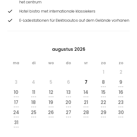
het centrum
Hotel bistro met internationale klassiekers
E-Ladestationen für Elektroautos auf dem Gelände vorhanen
augustus 2026
ma
di
wo
do
vr
za
zo
1
2
3
4
5
6
7
8
9
---
---
10
11
12
13
14
15
16
---
---
---
---
---
---
---
17
18
19
20
21
22
23
---
---
---
---
---
---
---
24
25
26
27
28
29
30
---
---
---
---
---
---
---
31
---