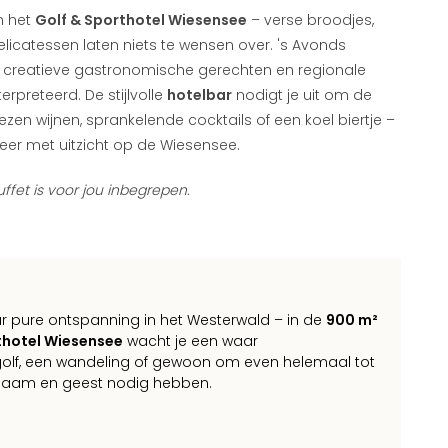
n het
Golf & Sporthotel Wiesensee
– verse broodjes,
delicatessen laten niets te wensen over. 's Avonds
 creatieve gastronomische gerechten en regionale
rpreteerd. De stijlvolle
hotelbar
nodigt je uit om de
elezen wijnen, sprankelende cocktails of een koel biertje –
sfeer met uitzicht op de Wiesensee.
uffet is voor jou inbegrepen.
r pure ontspanning in het Westerwald – in de
900 m²
rthotel Wiesensee
wacht je een waar
 golf, een wandeling of gewoon om even helemaal tot
 lichaam en geest nodig hebben.