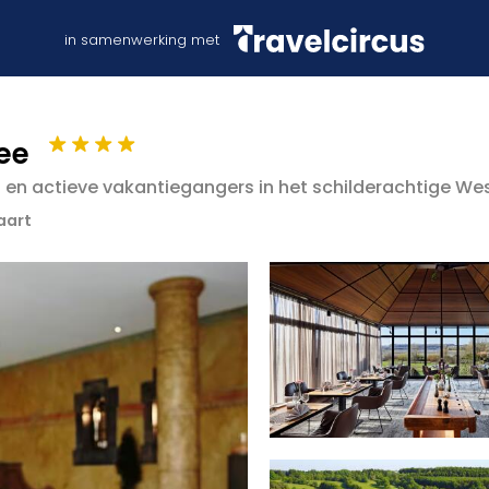
in samenwerking met
ee
- en actieve vakantiegangers in het schilderachtige We
aart