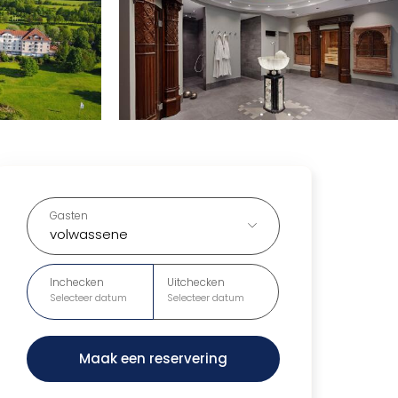
Gasten
volwassene
Inchecken
Uitchecken
Selecteer datum
Selecteer datum
Maak een reservering