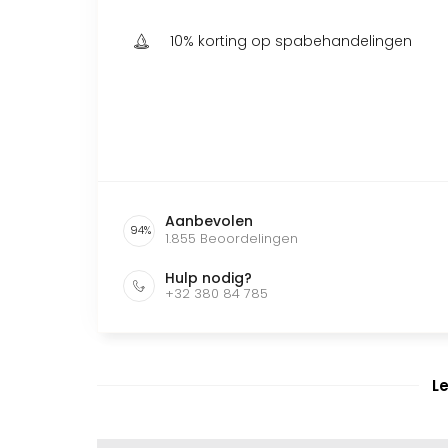
10% korting op spabehandelingen
Aanbevolen
94
%
1.855
Beoordelingen
Hulp nodig?
+32 380 84 785
L