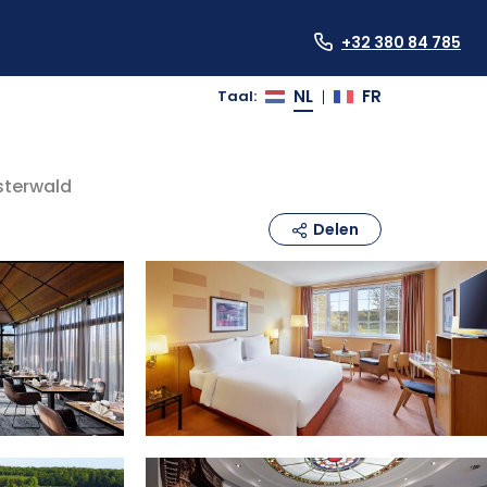
+32 380 84 785
NL
FR
Taal
:
|
sterwald
Delen