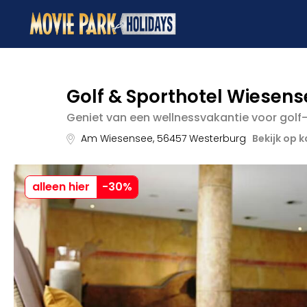
Golf & Sporthotel Wiesens
Geniet van een wellnessvakantie voor golf
Am Wiesensee
,
56457
Westerburg
Bekijk op k
alleen hier
-
30
%