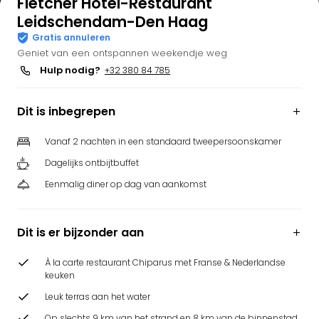
Fletcher Hotel-Restaurant
Leidschendam-Den Haag
Gratis annuleren
Geniet van een ontspannen weekendje weg
Hulp nodig?
+32 380 84 785
Dit is inbegrepen
Vanaf 2 nachten in een standaard tweepersoonskamer
Dagelijks ontbijtbuffet
Eenmalig diner op dag van aankomst
Dit is er bijzonder aan
À la carte restaurant Chiparus met Franse & Nederlandse
keuken
Leuk terras aan het water
Op slechts 9 km van het strand en 8 km van de binnenstad