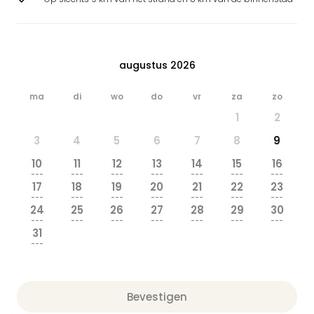
augustus 2026
ma
di
wo
do
vr
za
zo
1
2
3
4
5
6
7
8
9
10
11
12
13
14
15
16
---
---
---
---
---
---
---
17
18
19
20
21
22
23
---
---
---
---
---
---
---
24
25
26
27
28
29
30
---
---
---
---
---
---
---
31
---
Bevestigen