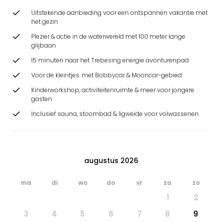
Uitstekende aanbieding voor een ontspannen vakantie met
het gezin
Plezier & actie in de waterwereld met 100 meter lange
glijbaan
15 minuten naar het Trebesing energie avonturenpad
Voor de kleintjes: met Bobbycar & Mooncar-gebied
Kinderworkshop, activiteitenruimte & meer voor jongere
gasten
Inclusief sauna, stoombad & ligweide voor volwassenen
augustus 2026
ma
di
wo
do
vr
za
zo
1
2
3
4
5
6
7
8
9