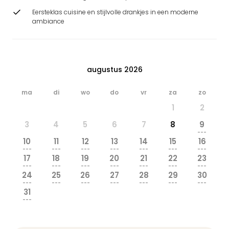
Eersteklas cuisine en stijlvolle drankjes in een moderne
ambiance
augustus 2026
ma
di
wo
do
vr
za
zo
1
2
3
4
5
6
7
8
9
---
10
11
12
13
14
15
16
---
---
---
---
---
---
---
17
18
19
20
21
22
23
---
---
---
---
---
---
---
24
25
26
27
28
29
30
---
---
---
---
---
---
---
31
---