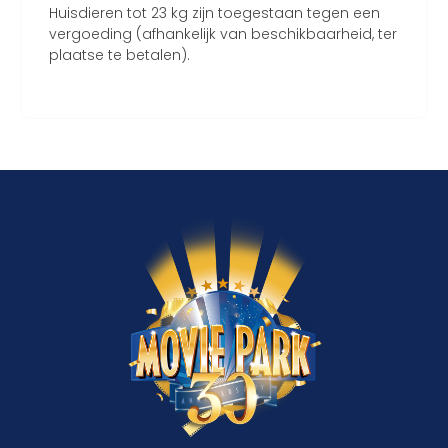
Huisdieren tot 23 kg zijn toegestaan tegen een
vergoeding (afhankelijk van beschikbaarheid, ter
plaatse te betalen).