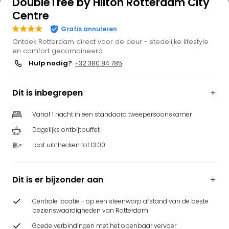
DoubleTree by Hilton Rotterdam City
Centre
Gratis annuleren
Ontdek Rotterdam direct voor de deur - stedelijke lifestyle
en comfort gecombineerd
Hulp nodig?
+32 380 84 785
Dit is inbegrepen
Vanaf 1 nacht in een standaard tweepersoonskamer
Dagelijks ontbijtbuffet
Laat uitchecken tot 13:00
Dit is er bijzonder aan
Centrale locatie - op een steenworp afstand van de beste
bezienswaardigheden van Rotterdam
Goede verbindingen met het openbaar vervoer