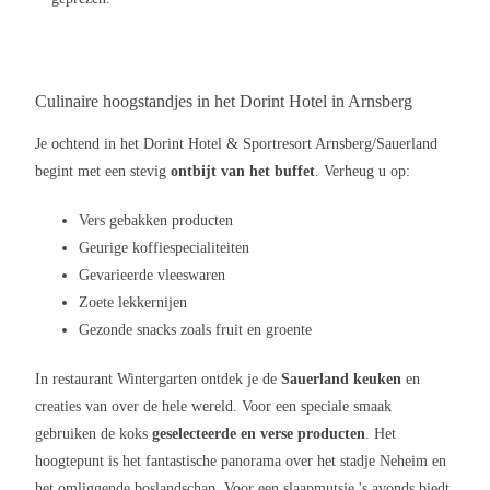
Culinaire hoogstandjes in het Dorint Hotel in Arnsberg
Je ochtend in het Dorint Hotel & Sportresort Arnsberg/Sauerland
begint met een stevig
ontbijt van het buffet
. Verheug u op:
Vers gebakken producten
Geurige koffiespecialiteiten
Gevarieerde vleeswaren
Zoete lekkernijen
Gezonde snacks zoals fruit en groente
In restaurant Wintergarten ontdek je de
Sauerland keuken
en
creaties van over de hele wereld. Voor een speciale smaak
gebruiken de koks
geselecteerde en verse producten
. Het
hoogtepunt is het fantastische panorama over het stadje Neheim en
het omliggende boslandschap. Voor een slaapmutsje 's avonds biedt