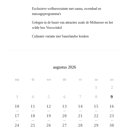
Exclusieve wellnessruimte met sauna, zwembad en
massageprogramma's
Gelegen in de buurt van attracties zoals de Möhnesee en het
wilde bos Vosswinkel
Culinaire variatie met Sauerlandse keuken
augustus 2026
ma
di
wo
do
vr
za
zo
1
2
3
4
5
6
7
8
9
10
11
12
13
14
15
16
---
---
---
---
---
---
---
17
18
19
20
21
22
23
---
---
---
---
---
---
---
24
25
26
27
28
29
30