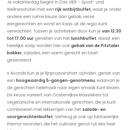
Je vakantiedag begint in Das VIER – Sport- und
Wellnesshotel met een
rijk ontbijtbuffet
, waar je onder
andere een ruime keuze aan gebak, verse
eiergerechten en worst en kaas uit de regio kunt
verwachten. Tussen je activiteiten door kun je
van 12.30
tot 17.00 uur
genieten van het
lunchbuffet
: Naast een
heerlijke soep worden hier ook
gebak van de Pitztaler
bakker
, salades, een warm gerecht en taart
geserveerd.
s Avonds kun je je fijnproevershart ophalen: geniet van
een
hoogwaardig 5-gangen-genotmenu
, waarvan je
de gerechten helemaal naar eigen smaak kunt kiezen.
De keuze varieert van Oostenrijkse klassiekers tot
vegetarische en internationale gerechten, die je kunt
combineren met lekkernijen van het
salade- en
voorgerechtenbuffet
. Verheug je ook op fantasierijke
thema-avonden, die het culinaire genot tot iets heel