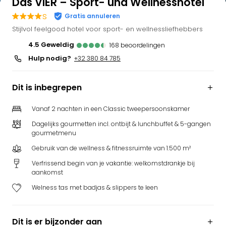
Das VIER – Sport- und Wellnesshotel
s
Gratis annuleren
Stijlvol feelgood hotel voor sport- en wellnessliefhebbers
4.5
geweldig
168
beoordelingen
Hulp nodig?
+32 380 84 785
Dit is inbegrepen
Vanaf 2 nachten in een Classic tweepersoonskamer
Dagelijks gourmetten incl. ontbijt & lunchbuffet & 5-gangen
gourmetmenu
Gebruik van de wellness & fitnessruimte van 1.500 m²
Verfrissend begin van je vakantie: welkomstdrankje bij
aankomst
Welness tas met badjas & slippers te leen
Dit is er bijzonder aan