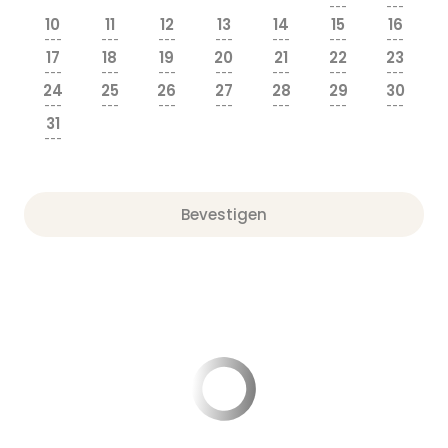
---
---
10
11
12
13
14
15
16
---
---
---
---
---
---
---
17
18
19
20
21
22
23
---
---
---
---
---
---
---
24
25
26
27
28
29
30
---
---
---
---
---
---
---
31
---
Bevestigen