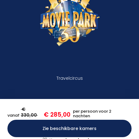
Travelcircus
€
per persoon voor 2
€ 285,00
330,00
vanaf
nachten
Zie beschikbare kamers
Bevestigen