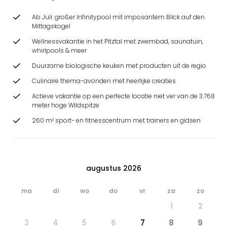
Ab Juli: großer Infinitypool mit imposantem Blick auf den
Mittagskogel
Wellnessvakantie in het Pitztal met zwembad, saunatuin,
whirlpools & meer
Duurzame biologische keuken met producten uit de regio
Culinaire thema-avonden met heerlijke creaties
Actieve vakantie op een perfecte locatie niet ver van de 3.768
meter hoge Wildspitze
260 m² sport- en fitnesscentrum met trainers en gidsen
augustus 2026
ma
di
wo
do
vr
za
zo
1
2
3
4
5
6
7
8
9