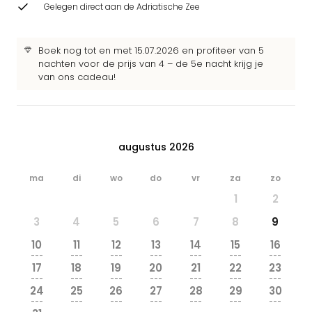
Gelegen direct aan de Adriatische Zee
Boek nog tot en met 15.07.2026 en profiteer van 5
nachten voor de prijs van 4 – de 5e nacht krijg je
van ons cadeau!
augustus 2026
ma
di
wo
do
vr
za
zo
1
2
3
4
5
6
7
8
9
10
11
12
13
14
15
16
---
---
---
---
---
---
---
17
18
19
20
21
22
23
---
---
---
---
---
---
---
24
25
26
27
28
29
30
---
---
---
---
---
---
---