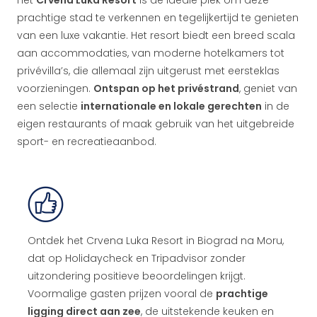
Het
Crvena Luka Resort
is de ideale plek om deze
prachtige stad te verkennen en tegelijkertijd te genieten
van een luxe vakantie. Het resort biedt een breed scala
aan accommodaties, van moderne hotelkamers tot
privévilla’s, die allemaal zijn uitgerust met eersteklas
voorzieningen.
Ontspan op het privéstrand
, geniet van
een selectie
internationale en lokale gerechten
in de
eigen restaurants of maak gebruik van het uitgebreide
sport- en recreatieaanbod.
Ontdek het Crvena Luka Resort in Biograd na Moru,
dat op Holidaycheck en Tripadvisor zonder
uitzondering positieve beoordelingen krijgt.
Voormalige gasten prijzen vooral de
prachtige
ligging direct aan zee
, de uitstekende keuken en