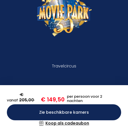
Travelcircus
€
per persoon voor 2
€ 149,50
205,00
vanaf
nachten
Zie beschikbare kamers
Bevestigen
Koop als cadeaubon