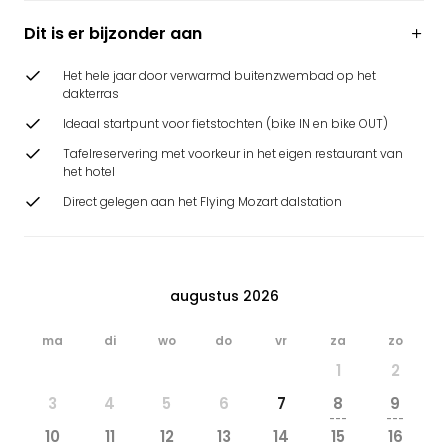
Dit is er bijzonder aan
Het hele jaar door verwarmd buitenzwembad op het
dakterras
Ideaal startpunt voor fietstochten (bike IN en bike OUT)
Tafelreservering met voorkeur in het eigen restaurant van
het hotel
Direct gelegen aan het Flying Mozart dalstation
augustus 2026
ma
di
wo
do
vr
za
zo
1
2
3
4
5
6
7
8
9
---
---
10
11
12
13
14
15
16