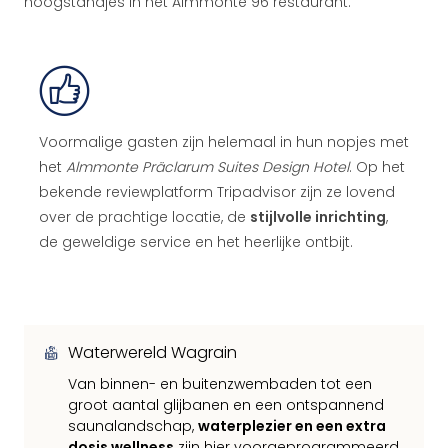
hoogstandjes in het Almmonte 96 restaurant.
Voormalige gasten zijn helemaal in hun nopjes met
het
Almmonte Präclarum Suites Design Hotel
. Op het
bekende reviewplatform Tripadvisor zijn ze lovend
over de prachtige locatie, de
stijlvolle inrichting
,
de geweldige service en het heerlijke ontbijt.
Waterwereld Wagrain
Van binnen- en buitenzwembaden tot een
groot aantal glijbanen en een ontspannend
saunalandschap,
waterplezier en een extra
dosis wellness
zijn hier voorgeprogrammeerd.