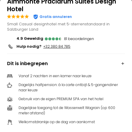
Almmonte Präclarum Suites Design
Hotel
Gratis annuleren
Small Casual designhotel met 5-sterrenstandaard in
Salzburger Land
4.9
geweldig
81
beoordelingen
Hulp nodig?
+32 380 84 785
Dit is inbegrepen
Vanaf 2 nachten in een kamer naar keuze
Dagelijks halfpension: à la carte ontbijt & 5-gangendiner
naar keuze
Gebruik van de eigen PREMIUM SPA van het hotel
Dagelijkse toegang tot de Wasserwelt Wagrain (op 600
meter afstand)
Welkomstdrankje op de dag van aankomst