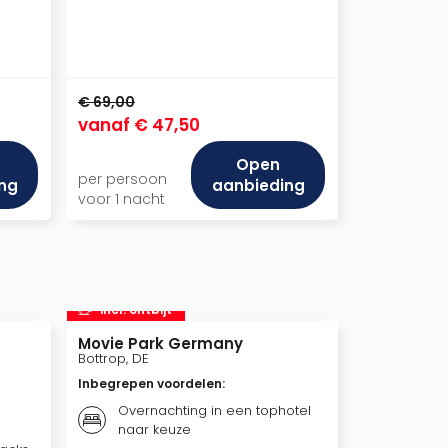
€ 69,00
€ 79,00
vanaf
€ 47,50
vanaf
€ 
Open
per persoon
per persoo
ng
aanbieding
voor 1 nacht
voor 1 nach
incl. ontbijt
incl. ontbi
Movie Park Germany
Warner Bro
London me
Bottrop, DE
Greater Lon
Inbegrepen voordelen
:
Inbegrepen 
Overnachting in een tophotel
Overna
naar keuze
naar 