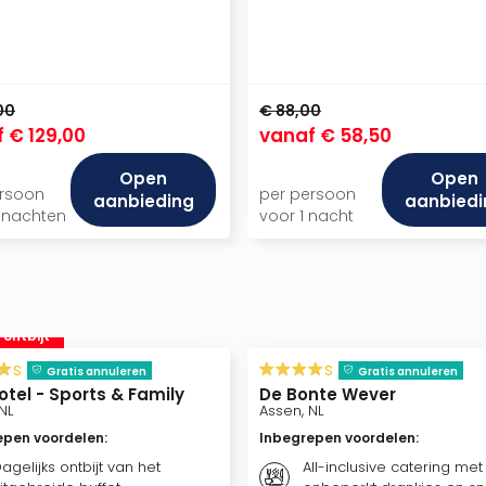
00
€ 88,00
f
€ 129,00
vanaf
€ 58,50
Open
Open
ersoon
per persoon
aanbieding
aanbiedi
 nachten
voor 1 nacht
. ontbijt
s
s
Gratis annuleren
Gratis annuleren
otel - Sports & Family
De Bonte Wever
NL
Assen, NL
epen voordelen
:
Inbegrepen voordelen
:
agelijks ontbijt van het
All-inclusive catering met