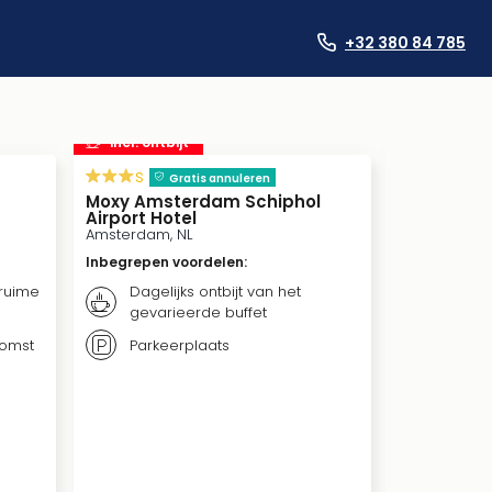
+32 380 84 785
incl. ontbijt
s
s
Gratis annuleren
Moxy Amsterdam Schiphol
Welcome 
Airport Hotel
Meschede, 
Amsterdam, NL
Inbegrepen 
Inbegrepen voordelen
:
Dageli
 ruime
Dagelijks ontbijt van het
ontbij
gevarieerde buffet
of buf
komst
Parkeerplaats
Gebrui