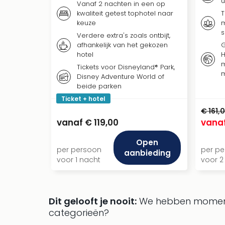
u
Vanaf 2 nachten in een op
kwaliteit getest tophotel naar
T
keuze
m
s
Verdere extra's zoals ontbijt,
afhankelijk van het gekozen
G
hotel
H
m
Tickets voor Disneyland® Park,
Disney Adventure World of
beide parken
Ticket + hotel
€ 161,
vanaf
€ 119,00
vana
Open
per persoon
per p
aanbieding
voor 1 nacht
voor 2
Dit gelooft je nooit:
We hebben momente
categorieën?