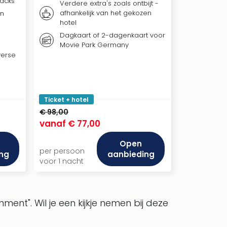
nacks
Verdere extra's zoals ontbijt -
Verder
afhankelijk van het gekozen
en
afhank
hotel
hotel
Dagkaart of 2-dagenkaart voor
Toegan
Movie Park Germany
Studio
verse
Potter
Ticket + hotel
Ticket + ho
€ 98,00
€ 249,00
vanaf
€ 77,00
vanaf
€ 1
Open
per persoon
per persoo
ng
aanbieding
voor 1 nacht
voor 1 nach
nment".
Wil je een kijkje nemen bij deze