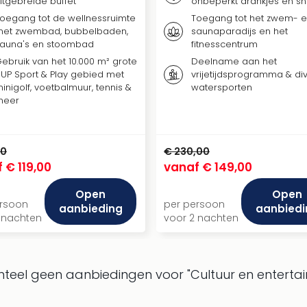
itgebreide buffet
onbeperkt drankjes en s
oegang tot de wellnessruimte
Toegang tot het zwem- 
et zwembad, bubbelbaden,
saunaparadijs en het
auna's en stoombad
fitnesscentrum
ebruik van het 10.000 m² grote
Deelname aan het
UP Sport & Play gebied met
vrijetijdsprogramma & di
inigolf, voetbalmuur, tennis &
watersporten
meer
00
€ 230,00
f
€ 119,00
vanaf
€ 149,00
Open
Open
ersoon
per persoon
aanbieding
aanbiedi
 nachten
voor 2 nachten
el geen aanbiedingen voor "Cultuur en entertai