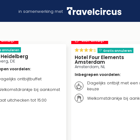
in samenwerking met
. ontbijt
incl. ontbijt
s
s annuleren
Gratis annuleren
n Heidelberg
Hotel Four Elements
berg, DE
Amsterdam
Amsterdam, NL
epen voordelen
:
Inbegrepen voordelen
:
agelijks ontbijtbuffet
Dagelijks ontbijt met een
keuze
elkomstdrankje bij aankomst
Welkomstdrankje bij aan
aat uitchecken tot 15:00