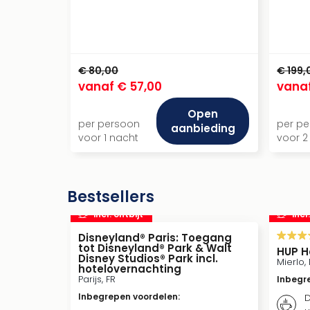
€ 80,00
€ 199,
vanaf
€ 57,00
vana
Open
per persoon
per p
aanbieding
voor 1 nacht
voor 2
Bestsellers
incl. ontbijt
incl
Disneyland® Paris: Toegang
tot Disneyland® Park & Walt
HUP H
Disney Studios® Park incl.
Mierlo, 
hotelovernachting
Parijs, FR
Inbegr
Inbegrepen voordelen
:
D