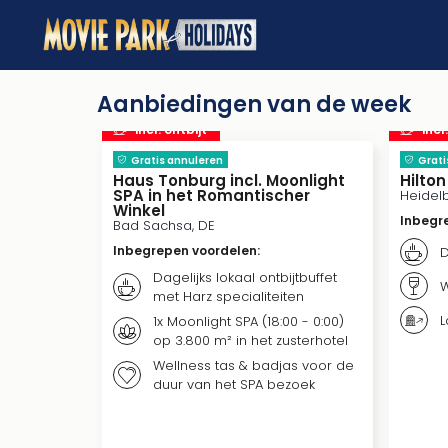
Aanbiedingen van de week
incl. ontbijt
incl
Gratis annuleren
Grati
Haus Tonburg incl. Moonlight
Hilto
SPA in het Romantischer
Heidel
Winkel
Inbegr
Bad Sachsa, DE
Inbegrepen voordelen
:
D
Dagelijks lokaal ontbijtbuffet
W
met Harz specialiteiten
L
1x Moonlight SPA (18:00 - 0:00)
op 3.800 m² in het zusterhotel
Wellness tas & badjas voor de
duur van het SPA bezoek